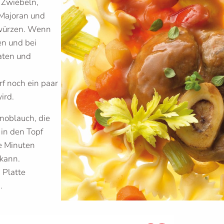
e Zwiebeln,
 Majoran und
 würzen. Wenn
en und bei
aten und
f noch ein paar
ird.
Knoblauch, die
 in den Topf
e Minuten
 kann.
 Platte
.