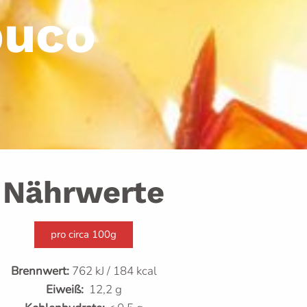
buco
Nährwerte
pro circa 100g
Brennwert:
762 kJ / 184 kcal
Eiweiß:
12,2 g