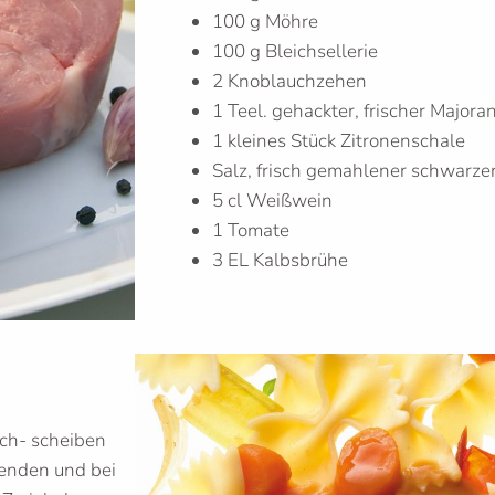
100 g Möhre
100 g Bleichsellerie
2 Knoblauchzehen
1 Teel. gehackter, frischer Majora
1 kleines Stück Zitronenschale
Salz, frisch gemahlener schwarzer
5 cl Weißwein
1 Tomate
3 EL Kalbsbrühe
isch- scheiben
enden und bei