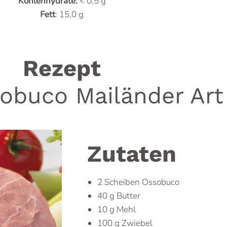
Kohlenhydrate:
< 0,5 g
Fett
: 15,0 g
Rezept
obuco Mailänder Art
Zutaten
2 Scheiben Ossobuco
40 g Butter
10 g Mehl
100 g Zwiebel