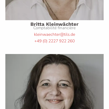
Britta Kleinwächter
Comptabilité financière
kleinwaechter@tils.de
+49
(0)
2227 922 260