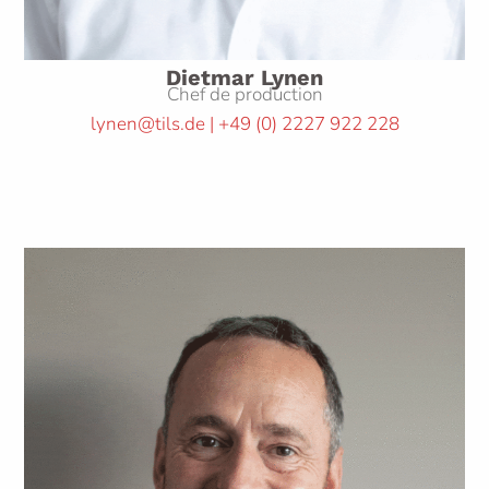
Dietmar Lynen
Chef de production
lynen@tils.de | +49
(0)
2227 922 228