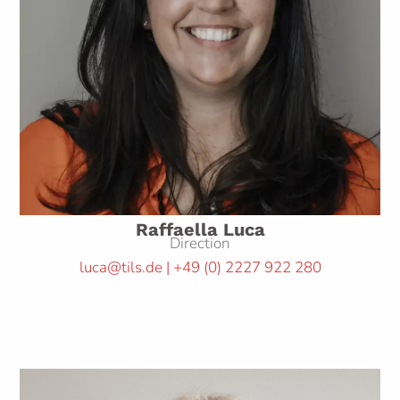
Raffaella Luca
Direction
luca@tils.de | +49
(0)
2227 922 280