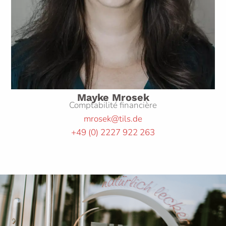
Mayke Mrosek
Comptabilité financière
mrosek@tils.de
+49
(0)
2227 922 263