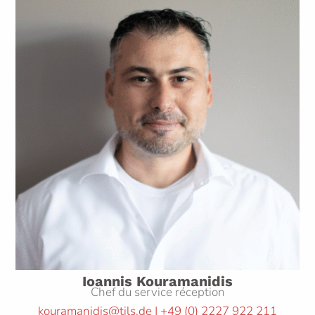
Ioannis Kouramanidis
Chef du service réception
kouramanidis@tils.de | +49
(0)
2227 922 211