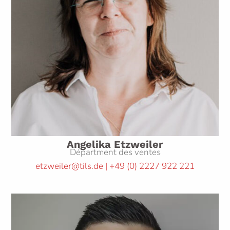
Angelika Etzweiler
Départment des ventes
etzweiler@tils.de | +49
(0)
2227 922 221