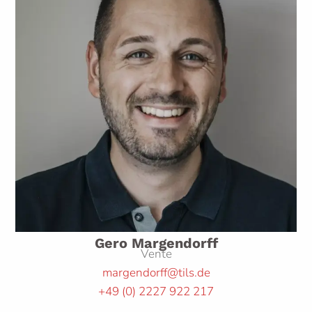
Gero Margendorff
Vente
margendorff@tils.de
+49
(0)
2227 922 217