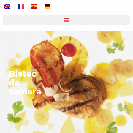
Bistec
de
ternera