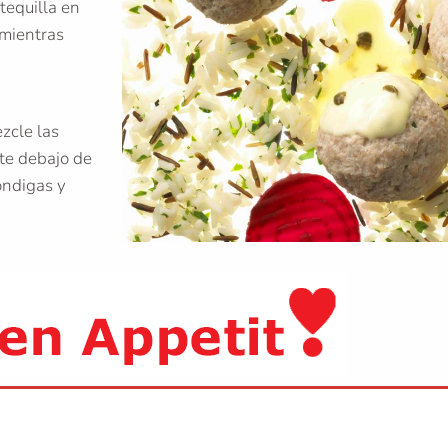
tequilla en
 mientras
ezcle las
te debajo de
óndigas y