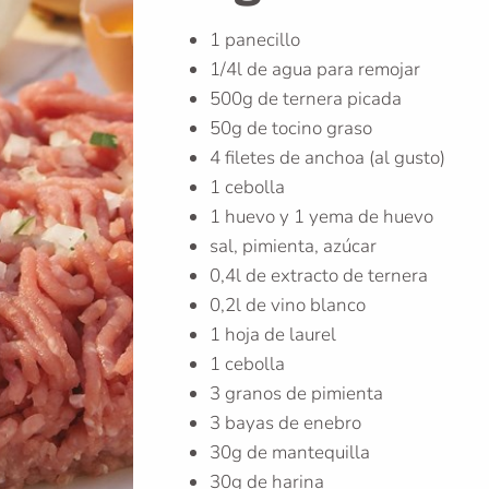
1 panecillo
1/4l de agua para remojar
500g de ternera picada
50g de tocino graso
4 filetes de anchoa (al gusto)
1 cebolla
1 huevo y 1 yema de huevo
sal, pimienta, azúcar
0,4l de extracto de ternera
0,2l de vino blanco
1 hoja de laurel
1 cebolla
3 granos de pimienta
3 bayas de enebro
30g de mantequilla
30g de harina