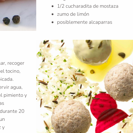
1/2 cucharadita de mostaza
zumo de limón
posiblemente alcaparras
ar, recoger
el tocino,
picada.
ervir agua,
el pimiento y
as
 durante 20
 un
z y