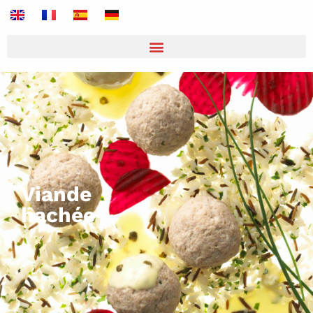
Viande
hachée