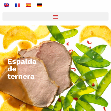
Espalda
de
ternera