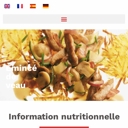
Émincé
de
veau
Information nutritionnelle