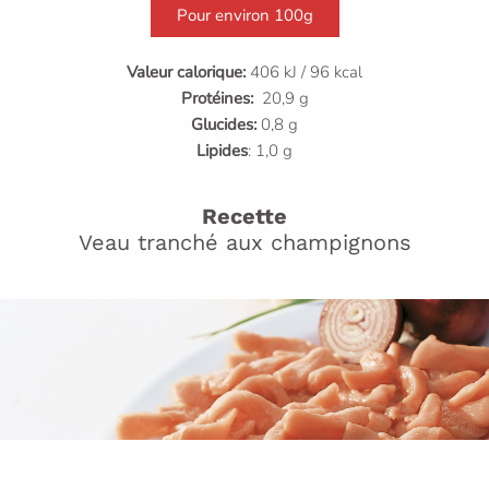
Pour environ 100g
Valeur calorique:
406 kJ / 96 kcal
Protéines:
20,9 g
Glucides:
0,8 g
Lipides
: 1,0 g
Recette
Veau tranché aux champignons